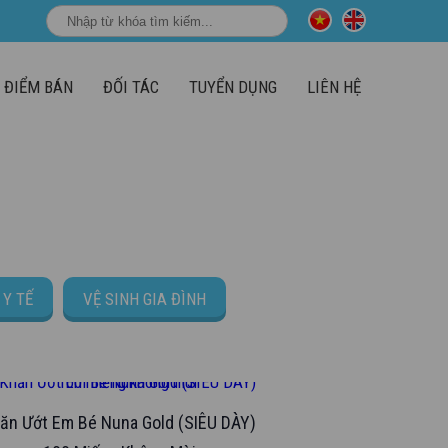
ĐIỂM BÁN
ĐỐI TÁC
TUYỂN DỤNG
LIÊN HỆ
ẨM
PHÂN THEO NHÓM HÀNG
CHĂM SÓC EM BÉ
Y TẾ
VỆ SINH GIA ĐÌNH
ăn Ướt Em Bé Nuna Gold (SIÊU DÀY)