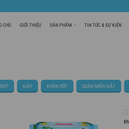
G CHỦ
GIỚI THIỆU
SẢN PHẨM
TIN TỨC & SỰ KIỆN
TRANG CHỦ
SẢN PH
 ĐẸP
GIẤY
KHĂN ƯỚT
QUẦN MIỄN GIẶT
Kh