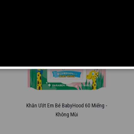
-
Khăn Ướt Em Bé Nuna 100 Miếng -
Không Mùi
 -
Khăn Ướt Em Bé BabyHood 60 Miếng -
Không Mùi