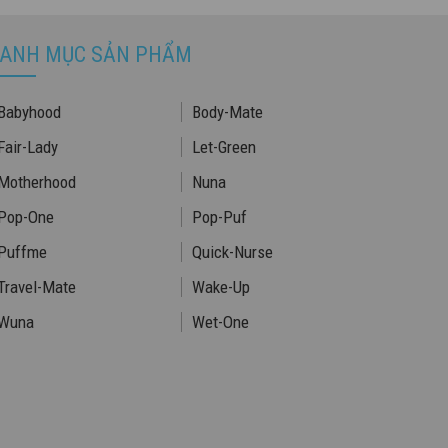
ANH MỤC SẢN PHẨM
Babyhood
Body-Mate
Fair-Lady
Let-Green
Motherhood
Nuna
Pop-One
Pop-Puf
Puffme
Quick-Nurse
Travel-Mate
Wake-Up
Wuna
Wet-One