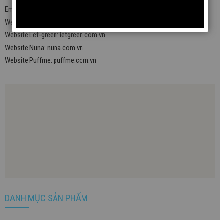
Email:
inquiry@yaho.com.vn
Website Yahon:
yahon.com.vn
Website Let-green:
letgreen.com.vn
Website Nuna:
nuna.com.vn
Website Puffme:
puffme.com.vn
DANH MỤC SẢN PHẨM