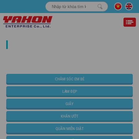
TĂM BÔNG
TRANG CHỦ
SẢN PHẨM
PHÂN THEO NHÓM HÀNG
LÀM ĐẸP
TĂM BÔNG
CHĂM SÓC EM BÉ
LÀM ĐẸP
GIẤY
KHĂN ƯỚT
QUẦN MIỄN GIẶT