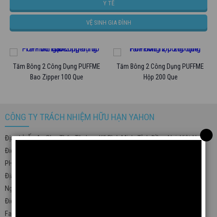
Y TẾ
VỆ SINH GIA ĐÌNH
Tăm Bông 2 Công Dụng PUFFME
Tăm Bông 2 Công Dụng PUFFME
Bao Zipper 100 Que
Hộp 200 Que
CÔNG TY TRÁCH NHIỆM HỮU HẠN YAHON
Địa chỉ: Ấp An Chu, Thôn Tây Lạc, Xã Bình Minh, Tỉnh Đồng Nai, Việt Nam.
Điện thoại (+84)251 3869561
PHÂN PHỐI BỞI: CÔNG TY TNHH YAHO
Địa chỉ: Văn phòng số 3.42 đến văn phòng số 3.54, khu văn phòng, 19-21
Nguyễn Văn Trỗi, Phường Phú Nhuận, Thành Phố Hồ Chí Minh, Việt Nam
Điện thoại (+84)28 39990889 (5 lines)
Fax: (+84)28 38440154