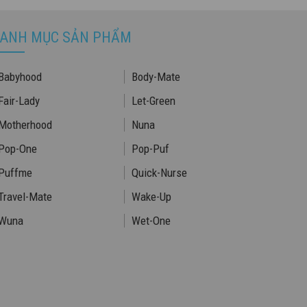
ANH MỤC SẢN PHẨM
Babyhood
Body-Mate
Fair-Lady
Let-Green
Motherhood
Nuna
Pop-One
Pop-Puf
Puffme
Quick-Nurse
Travel-Mate
Wake-Up
Wuna
Wet-One