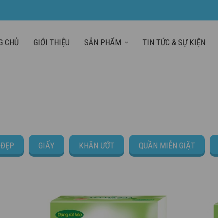
G CHỦ
GIỚI THIỆU
SẢN PHẨM
TIN TỨC & SỰ KIỆN
TRANG CHỦ
SẢN PHẨM
 ĐẸP
GIẤY
KHĂN ƯỚT
QUẦN MIỄN GIẶT