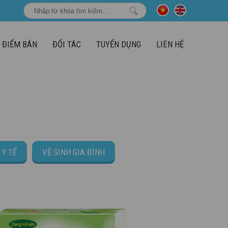
ĐIỂM BÁN
ĐỐI TÁC
TUYỂN DỤNG
LIÊN HỆ
PHÂN THEO NHÓM HÀNG
GIẤY
GIẤY VỆ SINH
Y TẾ
VỆ SINH GIA ĐÌNH