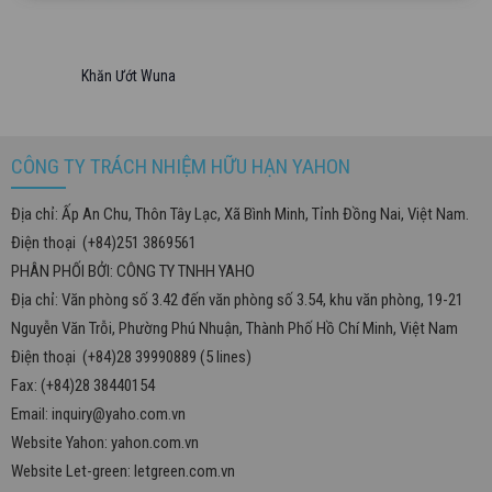
Khăn Ướt Wuna
CÔNG TY TRÁCH NHIỆM HỮU HẠN YAHON
Địa chỉ: Ấp An Chu, Thôn Tây Lạc, Xã Bình Minh, Tỉnh Đồng Nai, Việt Nam.
Điện thoại (+84)251 3869561
PHÂN PHỐI BỞI: CÔNG TY TNHH YAHO
Địa chỉ: Văn phòng số 3.42 đến văn phòng số 3.54, khu văn phòng, 19-21
Nguyễn Văn Trỗi, Phường Phú Nhuận, Thành Phố Hồ Chí Minh, Việt Nam
Điện thoại (+84)28 39990889 (5 lines)
Fax: (+84)28 38440154
Email:
inquiry@yaho.com.vn
Website Yahon:
yahon.com.vn
Website Let-green:
letgreen.com.vn