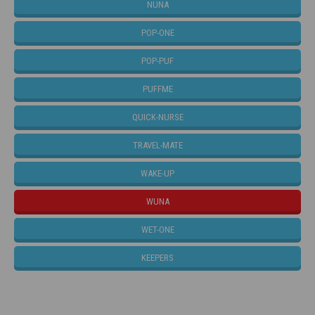
NUNA
POP-ONE
POP-PUF
PUFFME
QUICK-NURSE
TRAVEL-MATE
WAKE-UP
WUNA
WET-ONE
KEEPERS