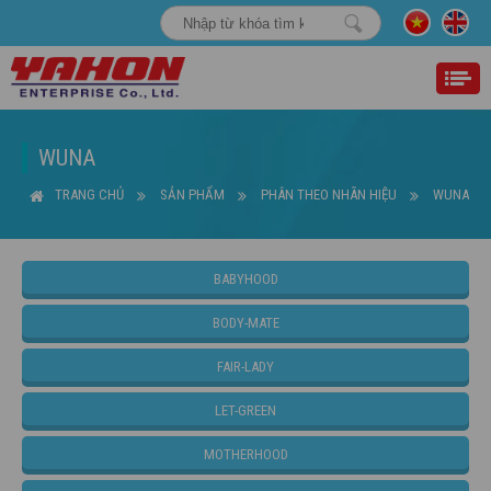
WUNA
TRANG CHỦ
SẢN PHẨM
PHÂN THEO NHÃN HIỆU
WUNA
BABYHOOD
BODY-MATE
FAIR-LADY
LET-GREEN
MOTHERHOOD