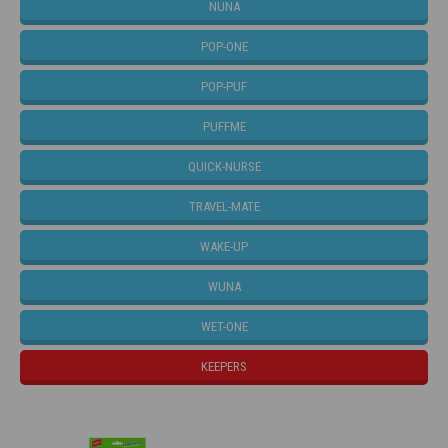
NUNA
POP-ONE
POP-PUF
PUFFME
QUICK-NURSE
TRAVEL-MATE
WAKE-UP
WUNA
WET-ONE
KEEPERS