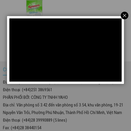
Khăn Lau Đa Năng Keepers - 3
Cái/bao
CÔNG TY TRÁCH NHIỆM HỮU HẠN YAHON
Địa chỉ: Ấp An Chu, Thôn Tây Lạc, Xã Bình Minh, Tỉnh Đồng Nai, Việt Nam.
Điện thoại (+84)251 3869561
PHÂN PHỐI BỞI: CÔNG TY TNHH YAHO
Địa chỉ: Văn phòng số 3.42 đến văn phòng số 3.54, khu văn phòng, 19-21
Nguyễn Văn Trỗi, Phường Phú Nhuận, Thành Phố Hồ Chí Minh, Việt Nam
Điện thoại (+84)28 39990889 (5 lines)
Fax: (+84)28 38440154