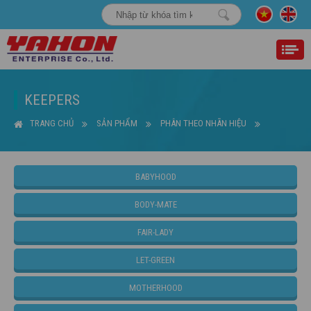
KEEPERS
TRANG CHỦ
SẢN PHẨM
PHÂN THEO NHÃN HIỆU
KEEPERS
BABYHOOD
BODY-MATE
FAIR-LADY
LET-GREEN
MOTHERHOOD