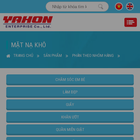
MẶT NẠ KHÔ
TRANG CHỦ
SẢN PHẨM
PHÂN THEO NHÓM HÀNG
LÀM ĐẸP
MẶT NẠ KHÔ
CHĂM SÓC EM BÉ
LÀM ĐẸP
GIẤY
KHĂN ƯỚT
QUẦN MIỄN GIẶT