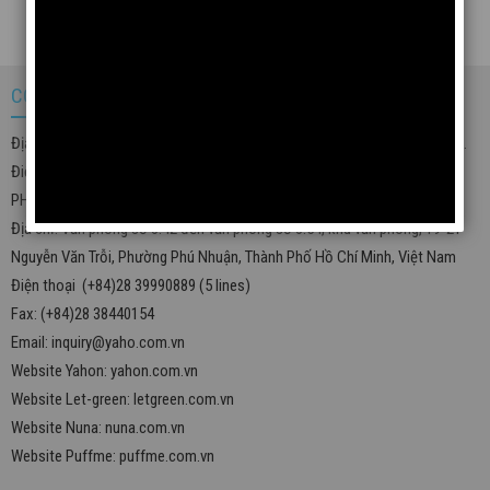
Mặt Nạ Puffme 20 Cái
CÔNG TY TRÁCH NHIỆM HỮU HẠN YAHON
Địa chỉ: Ấp An Chu, Thôn Tây Lạc, Xã Bình Minh, Tỉnh Đồng Nai, Việt Nam.
Điện thoại (+84)251 3869561
PHÂN PHỐI BỞI: CÔNG TY TNHH YAHO
Địa chỉ: Văn phòng số 3.42 đến văn phòng số 3.54, khu văn phòng, 19-21
Nguyễn Văn Trỗi, Phường Phú Nhuận, Thành Phố Hồ Chí Minh, Việt Nam
Điện thoại (+84)28 39990889 (5 lines)
Fax: (+84)28 38440154
Email:
inquiry@yaho.com.vn
Website Yahon:
yahon.com.vn
Website Let-green:
letgreen.com.vn
Website Nuna:
nuna.com.vn
Website Puffme:
puffme.com.vn