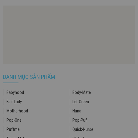
DANH MỤC SẢN PHẨM
Babyhood
Body-Mate
Fair-Lady
Let-Green
Motherhood
Nuna
Pop-One
Pop-Puf
Puffme
Quick-Nurse